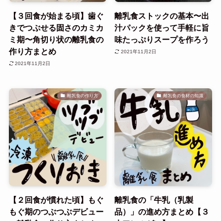
【３回食が始まる頃】歯ぐ
離乳食ストックの基本〜出
きでつぶせる固さのカミカ
汁パックを使って手軽に旨
ミ期〜角切り状の離乳食の
味たっぷりスープを作ろう
作り方まとめ
2021年11月2日
2021年11月2日
離乳食の作り方
離乳食の食材の知識
【２回食が慣れた頃】もぐ
離乳食の「牛乳（乳製
もぐ期のつぶつぶデビュー
品）」の進め方まとめ【３