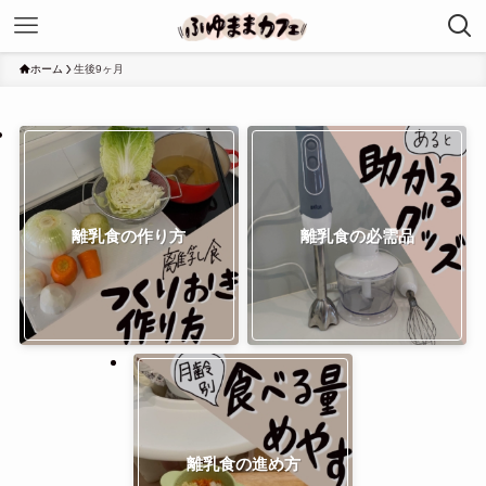
ホーム
生後9ヶ月
離乳食の作り方
離乳食の必需品
離乳食の進め方