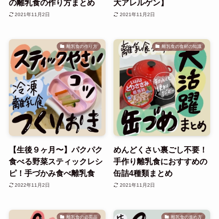
の離乳食の作り方まとめ
大アレルゲン】
2021年11月2日
2021年11月2日
離乳食の作り方
離乳食の食材の知識
【生後９ヶ月〜】パクパク
めんどくさい裏ごし不要！
食べる野菜スティックレシ
手作り離乳食におすすめの
ピ！手づかみ食べ離乳食
缶詰4種類まとめ
2022年11月2日
2021年11月2日
離乳食の必需品
離乳食の進め方