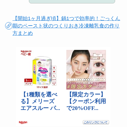
【開始1ヶ月過ぎ頃】鍋1つで効率的！ごっくん
期のペースト状のつくりおき冷凍離乳食の作り
方まとめ